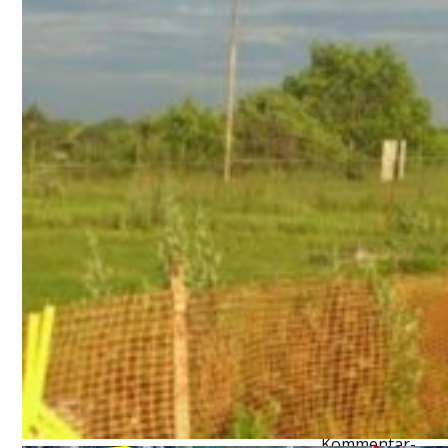
Kategorien
AKTUELLES
Allgemein
Uncategorize
d
Unser
Vereinsgelän
de
Unsere
Hunde
Vereinsleben
Meta
Anmelden
Eintrags-Feed
Kommentar-