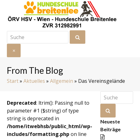
Suche
Senden
×
Suche
schließen
From The Blog
Start
»
Aktuelles
»
Allgemein
»
Das Vereinsgelände
Suche
Deprecated
: ltrim(): Passing null to
Senden
parameter #1 ($string) of type
string is deprecated in
Neueste
/home/itwebhsb/public_html/wp-
Beiträge
includes/formatting.php
on line