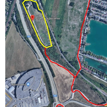
Feed
WordPress.or
g
Search
Suche
Senden