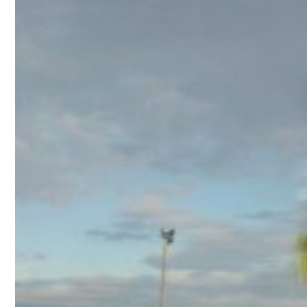
Kommentare
Archiv
Juni 2023
Oktober
2022
Januar
2021
April 2020
März 2020
Dezember
2019
Juni 2019
Mai 2019
März 2019
Februar
2019
Januar
2019