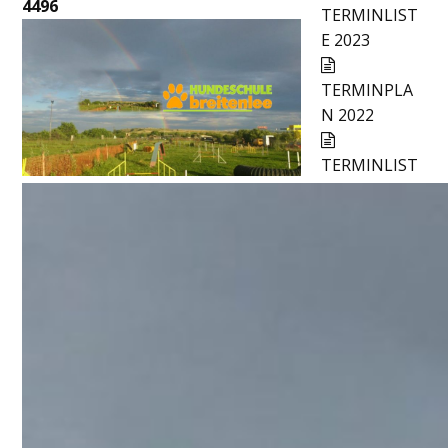
4496
TERMINLIST
E 2023
TERMINPLA
N 2022
TERMINLIST
E 2021
TRAININGSS
TART NACH
COVID-19 ab
Montag 04.
Mai 2020
Terminplan
2020
Neueste