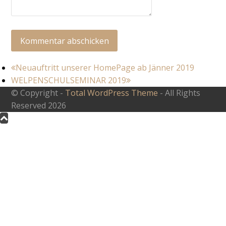
vorheriger
Neuauftritt unserer HomePage ab Jänner 2019
Nächster
Beitrag:
WELPENSCHULSEMINAR 2019
Beitrag:
© Copyright -
Total WordPress Theme
- All Rights
Reserved 2026
An
den
Anfang
scrollen