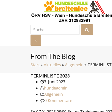
Suche
Senden
×
Suche
schließen
From The Blog
Start
»
Aktuelles
»
Allgemein
»
TERMINLIST
TERMINLISTE 2023
3. Juni 2023
hundeadmin
Allgemein
0 Kommentare
SA 07.01.2023 09:00 Erster Trainingstag 20