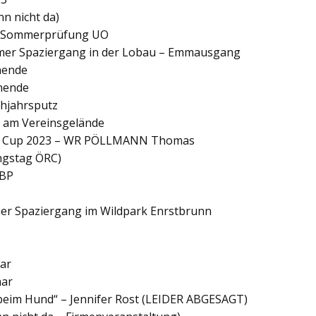
n nicht da)
ür Sommerprüfung UO
mer Spaziergang in der Lobau – Emmausgang
nende
enende
ühjahrsputz
st am Vereinsgelände
leer Cup 2023 – WR PÖLLMANN Thomas
ngstag ÖRC)
RBP
er Spaziergang im Wildpark Enrstbrunn
nar
nar
 beim Hund“ – Jennifer Rost (LEIDER ABGESAGT)