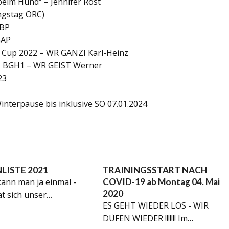
beim Hund“ – Jennifer Rost
ngstag ÖRC)
RBP
GAP
er Cup 2022 – WR GANZI Karl-Heinz
 + BGH1 – WR GEIST Werner
23
nterpause bis inklusive SO 07.01.2024
LISTE 2021
TRAININGSSTART NACH
kann man ja einmal -
COVID-19 ab Montag 04. Mai
2020
at sich unser…
ES GEHT WIEDER LOS - WIR
DÜFEN WIEDER !!!!!!! Im…