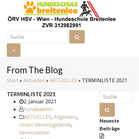
Suche
Senden
×
Suche
schließen
From The Blog
Start
»
Aktuelles
»
AKTUELLES
»
TERMINLISTE 2021
Suche
TERMINLISTE 2021
2. Januar 2021
hundeadmin
Senden
AKTUELLES
,
Allgemein
,
Neueste
Unser Vereinsgelände
,
Beiträge
Vereinsleben