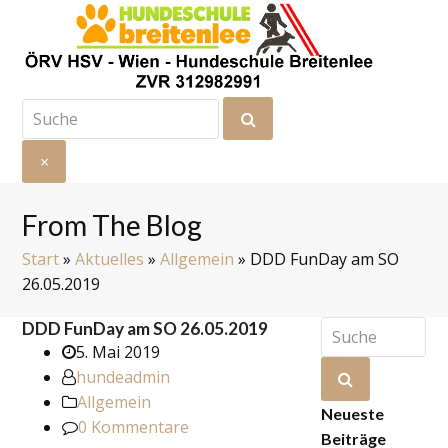
Suche
Senden
×
Suche
schließen
From The Blog
Start
»
Aktuelles
»
Allgemein
»
DDD FunDay am SO
26.05.2019
Suche
DDD FunDay am SO 26.05.2019
5. Mai 2019
hundeadmin
Senden
Allgemein
Neueste
0 Kommentare
Beiträge