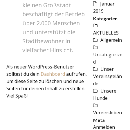
Januar
kleinen Großstadt
2019
beschäftigt der Betrieb
Kategorien
über 2.000 Menschen
und unterstützt die
AKTUELLES
Allgemein
Stadtbewohner in
vielfacher Hinsicht.
Uncategorize
d
Als neuer WordPress-Benutzer
Unser
solltest du dein
Dashboard
aufrufen,
Vereinsgelän
um diese Seite zu löschen und neue
de
Seiten für deinen Inhalt zu erstellen.
Unsere
Viel Spaß!
Hunde
Vereinsleben
Meta
Anmelden