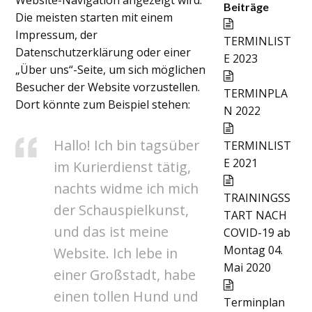
Website-Navigation angezeigt wird.
Beiträge
Die meisten starten mit einem
Impressum, der
TERMINLIST
Datenschutzerklärung oder einer
E 2023
„Über uns“-Seite, um sich möglichen
Besucher der Website vorzustellen.
TERMINPLA
Dort könnte zum Beispiel stehen:
N 2022
Hallo! Ich bin tagsüber
TERMINLIST
E 2021
im Kurierdienst tätig,
nachts widme ich mich
TRAININGSS
der Schauspielkunst,
TART NACH
und das ist meine
COVID-19 ab
Montag 04.
Website. Ich lebe in
Mai 2020
einer Großstadt, habe
einen tollen Hund und
Terminplan