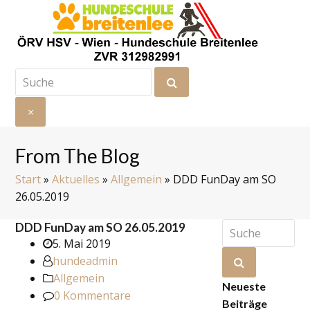
Suche
Senden
×
Suche
schließen
From The Blog
Start
»
Aktuelles
»
Allgemein
»
DDD FunDay am SO
26.05.2019
Suche
DDD FunDay am SO 26.05.2019
5. Mai 2019
hundeadmin
Senden
Allgemein
Neueste
0 Kommentare
Beiträge