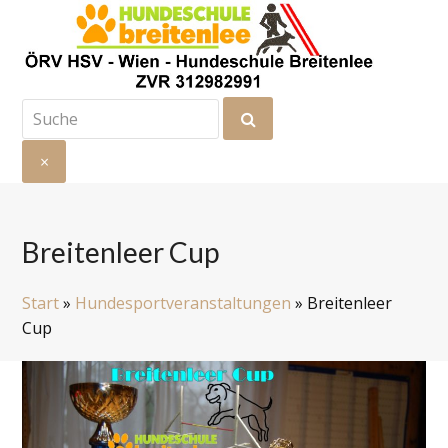
Suche
Senden
×
Suche
schließen
Breitenleer Cup
Start
»
Hundesportveranstaltungen
»
Breitenleer
Cup